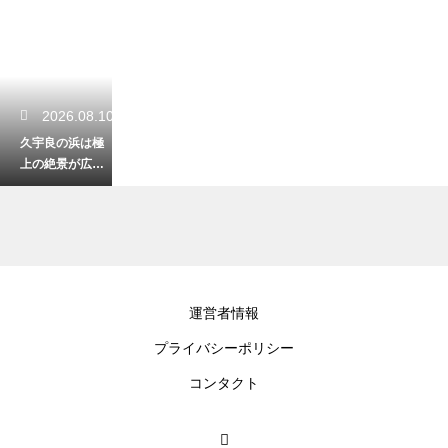
2026.08.10
久宇良の浜は極
上の絶景が広が
るビーチ！詳し
いレビュー公開
2026.08.09
運営者情報
沖縄の観光でシ
プライバシーポリシー
ュノーケリング
を満喫！綺麗な
コンタクト
海中を覗く休日