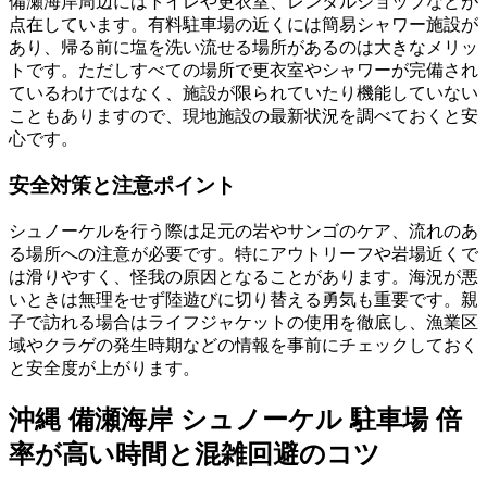
備瀬海岸周辺にはトイレや更衣室、レンタルショップなどが
点在しています。有料駐車場の近くには簡易シャワー施設が
あり、帰る前に塩を洗い流せる場所があるのは大きなメリッ
トです。ただしすべての場所で更衣室やシャワーが完備され
ているわけではなく、施設が限られていたり機能していない
こともありますので、現地施設の最新状況を調べておくと安
心です。
安全対策と注意ポイント
シュノーケルを行う際は足元の岩やサンゴのケア、流れのあ
る場所への注意が必要です。特にアウトリーフや岩場近くで
は滑りやすく、怪我の原因となることがあります。海況が悪
いときは無理をせず陸遊びに切り替える勇気も重要です。親
子で訪れる場合はライフジャケットの使用を徹底し、漁業区
域やクラゲの発生時期などの情報を事前にチェックしておく
と安全度が上がります。
沖縄 備瀬海岸 シュノーケル 駐車場 倍
率が高い時間と混雑回避のコツ