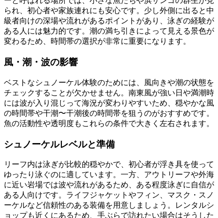
ーと呼ばれる場所では、小さな魚たちや浜サンゴの群生が見
られ、初心者や家族連れにも安心です。少し外側に出ると中
級者向けの深場や流れがあるポイントがあり、泳ぎの経験が
ある人には魅力的です。潮の満ち引きによって見える景色が
変わるため、時間帯の選択が非常に重要になります。
風・潮・波の影響
ベストなシュノーケル体験のためには、風向きや潮の状態を
チェックすることが欠かせません。南東風が強い日や満潮時
には波が入り混じって海況が変わりやすいため、穏やかな風
の時間帯や干潮〜干潮後の時間帯を狙うのがおすすめです。
魚の活動性や透明度もこれらの条件で大きく左右されます。
シュノーケルレベルと準備
リーフ内は泳ぎが比較的穏やかで、初心者が浮き具を使って
ゆったり泳ぐのに適しています。一方、アウトリーフや外海
に近い岩場では波や流れがあるため、ある程度泳ぎに自信が
ある人向けです。ライフジャケットやフィン、マスク・スノ
ーケルなど信頼性のある装備を用意しましょう。レンタルシ
ョップも近くにあるため、手ぶらで訪れたい場合はそうした