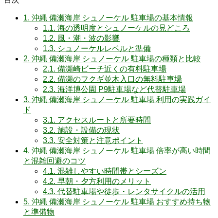
1.
沖縄 備瀬海岸 シュノーケル 駐車場の基本情報
1.1.
海の透明度とシュノーケルの見どころ
1.2.
風・潮・波の影響
1.3.
シュノーケルレベルと準備
2.
沖縄 備瀬海岸 シュノーケル 駐車場の種類と比較
2.1.
備瀬崎ビーチ近くの有料駐車場
2.2.
備瀬のフクギ並木入口の無料駐車場
2.3.
海洋博公園 P9駐車場など代替駐車場
3.
沖縄 備瀬海岸 シュノーケル 駐車場 利用の実践ガイ
ド
3.1.
アクセスルートと所要時間
3.2.
施設・設備の現状
3.3.
安全対策と注意ポイント
4.
沖縄 備瀬海岸 シュノーケル 駐車場 倍率が高い時間
と混雑回避のコツ
4.1.
混雑しやすい時間帯とシーズン
4.2.
早朝・夕方利用のメリット
4.3.
代替駐車場や徒歩・レンタサイクルの活用
5.
沖縄 備瀬海岸 シュノーケル 駐車場 おすすめ持ち物
と準備物