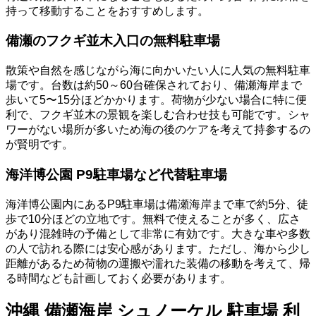
持って移動することをおすすめします。
備瀬のフクギ並木入口の無料駐車場
散策や自然を感じながら海に向かいたい人に人気の無料駐車
場です。台数は約50～60台確保されており、備瀬海岸まで
歩いて5〜15分ほどかかります。荷物が少ない場合に特に便
利で、フクギ並木の景観を楽しむ合わせ技も可能です。シャ
ワーがない場所が多いため海の後のケアを考えて持参するの
が賢明です。
海洋博公園 P9駐車場など代替駐車場
海洋博公園内にあるP9駐車場は備瀬海岸まで車で約5分、徒
歩で10分ほどの立地です。無料で使えることが多く、広さ
があり混雑時の予備として非常に有効です。大きな車や多数
の人で訪れる際には安心感があります。ただし、海から少し
距離があるため荷物の運搬や濡れた装備の移動を考えて、帰
る時間なども計画しておく必要があります。
沖縄 備瀬海岸 シュノーケル 駐車場 利