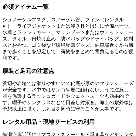
必須アイテム一覧
シュノーケルマスク、スノーケル管、フィン（レンタル
可）、ライフジャケットまたは浮き具とは別に予備パーツ。
水着とラッシュガード、マリンブーツまたはウェットシュー
ズ。タオル、日焼け止め、防水バッグやドライバッグ。飲料
水とおやつ。ゴミ袋など環境配慮グッズ。駐車場近くから海
まで歩くことを想定して、荷物をまとめて背負えるものが便
利です。
服装と足元の注意点
浜辺や岩場では滑りやすいので靴底が厚めのマリンシューズ
が安全です。水中ではサンゴや岩に触れないように注意し、
肌を保護するラッシュガードやウェットスーツも効果的で
す。帽子やサングラスなどで日差し対策を。海上の紫外線は
予想以上に強く、肌と目を同時に守ることが大事です。
レンタル用品・現地サービスの利用
備瀬海岸近辺にはマスク・スノーケル・浮き具などをレンタ