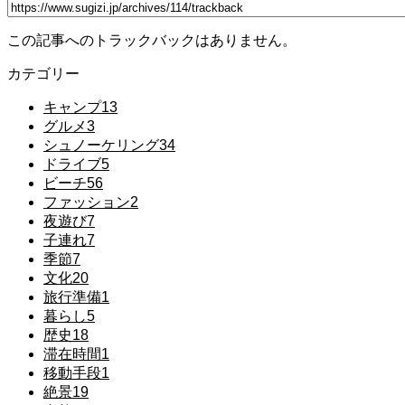
この記事へのトラックバックはありません。
カテゴリー
キャンプ
13
グルメ
3
シュノーケリング
34
ドライブ
5
ビーチ
56
ファッション
2
夜遊び
7
子連れ
7
季節
7
文化
20
旅行準備
1
暮らし
5
歴史
18
滞在時間
1
移動手段
1
絶景
19