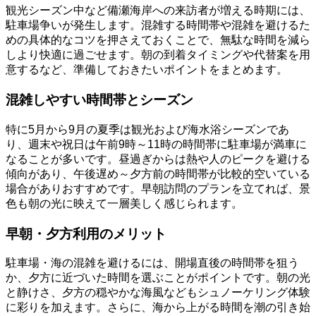
観光シーズン中など備瀬海岸への来訪者が増える時期には、
駐車場争いが発生します。混雑する時間帯や混雑を避けるた
めの具体的なコツを押さえておくことで、無駄な時間を減ら
しより快適に過ごせます。朝の到着タイミングや代替案を用
意するなど、準備しておきたいポイントをまとめます。
混雑しやすい時間帯とシーズン
特に5月から9月の夏季は観光および海水浴シーズンであ
り、週末や祝日は午前9時～11時の時間帯に駐車場が満車に
なることが多いです。昼過ぎからは熱や人のピークを避ける
傾向があり、午後遅め～夕方前の時間帯が比較的空いている
場合がありおすすめです。早朝訪問のプランを立てれば、景
色も朝の光に映えて一層美しく感じられます。
早朝・夕方利用のメリット
駐車場・海の混雑を避けるには、開場直後の時間帯を狙う
か、夕方に近づいた時間を選ぶことがポイントです。朝の光
と静けさ、夕方の穏やかな海風などもシュノーケリング体験
に彩りを加えます。さらに、海から上がる時間を潮の引き始