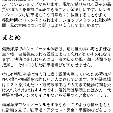
ルしているショップがあります。現地で借りられる器材の品
質や清潔さを事前に確認できることが望ましいです。レンタ
ルショップは駐車場近くや海岸近くに位置することが多く、
移動時間のロスを抑えられます。ショップスタッフに潮の時
間・風の方向について聞けばより安心して楽しめます。
まとめ
備瀬海岸でのシュノーケル体験は、透明度の高い海と多様な
生き物、自然美あふれる景観によって忘れがたいものになり
ます。快適に楽しむためには、海の状況や風・潮・時間帯を
把握し、それに応じた駐車場選びが欠かせません。
特に有料駐車場は海入口に近く設備も整っているため荷物が
多い場合や時間を節約したい人に適しています。無料駐車場
はコストを抑えたい・観光散策中心の人向きで徒歩時間を受
け入れられればおすすめです。混雑時は早朝または夕方、代
替駐車場やレンタサイクルなどを活用すると良いでしょう。
備瀬海岸でシュノーケルをするなら、このような情報をもと
に計画を立て、駐車場・アクセス・安全・準備物などをしっ