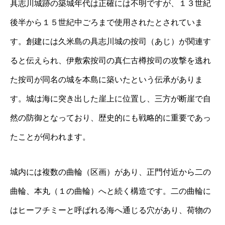
具志川城跡の築城年代は正確には不明ですが、１３世紀
後半から１５世紀中ごろまで使用されたとされていま
す。創建には久米島の具志川城の按司（あじ）が関連す
ると伝えられ、伊敷索按司の真仁古樽按司の攻撃を逃れ
た按司が同名の城を本島に築いたという伝承がありま
す。城は海に突き出した崖上に位置し、三方が断崖で自
然の防御となっており、歴史的にも戦略的に重要であっ
たことが伺われます。
城内には複数の曲輪（区画）があり、正門付近から二の
曲輪、本丸（１の曲輪）へと続く構造です。二の曲輪に
はヒーフチミーと呼ばれる海へ通じる穴があり、荷物の