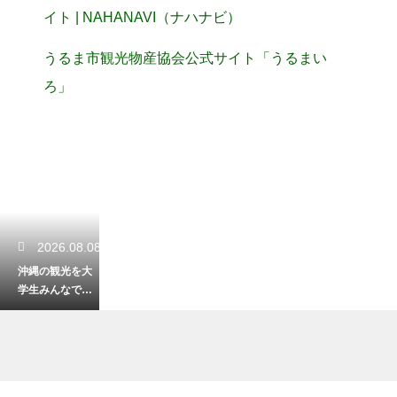
イト | NAHANAVI（ナハナビ）
うるま市観光物産協会公式サイト「うるまい
ろ」
2026.08.08
沖縄の観光を大
学生みんなで楽
しむ！最高の思
い出になる旅へ