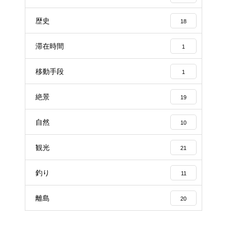
歴史
18
滞在時間
1
移動手段
1
絶景
19
自然
10
観光
21
釣り
11
離島
20